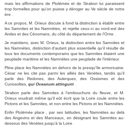
mais les affirmations de Ptolémée et de Strabon lui paraissent
trop formelles pour qu'on puisse y déroger au Ve siècle de notre
ère .
A ce propos, M. Orieux discute à fond la distinction à établir entre
les Samnites et les Namnètes, et rejette ceux-ci au nord-est des
Andes et des Cénomans, du côté du département de l'Orne .
Je maintiens, avec M. Orieux, la distinction entre les Samnites et
les Namnètes, distinction d'autant plus essentielle qu'il résulte de
tous les documents contemporains que les Samnites étaient une
peuplade maritime et les Namnètes une peuplade de l'intérieur.
Pline place les Namnètes en dehors de la presqu'île armoricaine.
César ne les cite pas parmi les alliés des Venètes, tandis qu'il
parle des Redones, des Aulerques, des Ossismes et des
Curiosolites,
qui
Oceanum attingunt
.
Strabon parle des Samnites à l'embouchure du fleuve, et M.
Orieux voudrait même qu'il eût écrit que la Loire coule entre les
Pictons et les Samnites, et non entre les Pictons et les Namnètes.
Enfin Ptolémée place , par ses latitudes, les Namnètes au delà
des Angevins et des Manceaux, en désignant les Samnites au-
dessous des Venètes jusqu'à la Loire .