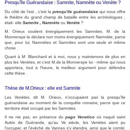
Presqu'île Guérandaise : Samnite, Namnète ou Venète ?
Du côté de l'est , c'est la
presqu'ile guérandaise
qui nous offre
le théâtre du grand champ de bataille entre les archéologues ;
était- elle
Samnite , Namnète
ou
Venète
?
M. Orieux soutient énergiquement les Samnites. M. de la
Monneraye la déclare non moins énergiquement Namnète, parce
que, pour lui, Namnètes et Samnites sont une seule et même
chose .
Quant à M. Blanchard et à moi, nous y maintenons de plus en
plus les Venètes, et c'est M.de la Monneraye lui - même qui nous
apportera, tout à l'heure, le meilleur argument pour défendre
cette thèse .
Thèse de M.Orieux : elle est Samnite
Les Venètes, dit M. Orieux, n'occupaient pas la presqu'île
guérandaise au moment de la conquête romaine, parce que ce
territoire était occupé par les Samnites.
Il ne nie pas, en présence du
pago Venetico
où naquit saint
Aubin de Guérande, qu'au Ve siècle, les Venètes aient pu
l'occuper, et l'évêché de Vannes s'y étendre, ainsi que le comté;