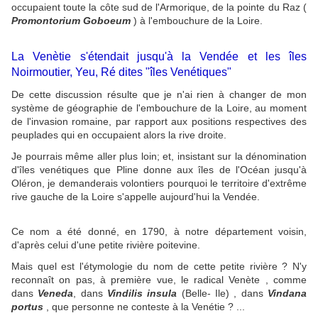
occupaient toute la côte sud de l'Armorique, de la pointe du Raz (
Promontorium Goboeum
) à l'embouchure de la Loire.
La Venètie s'étendait jusqu'à la Vendée et les îles
Noirmoutier, Yeu, Ré dites "îles Venétiques"
De cette discussion résulte que je n'ai rien à changer de mon
système de géographie de l'embouchure de la Loire, au moment
de l'invasion romaine, par rapport aux positions respectives des
peuplades qui en occupaient alors la rive droite.
Je pourrais même aller plus loin; et, insistant sur la dénomination
d'îles venétiques que Pline donne aux îles de l'Océan jusqu'à
Oléron, je demanderais volontiers pourquoi le territoire d'extrême
rive gauche de la Loire s'appelle aujourd'hui la Vendée.
Ce nom a été donné, en 1790, à notre département voisin,
d'après celui d'une petite rivière poitevine.
Mais quel est l'étymologie du nom de cette petite rivière ? N'y
reconnaît on pas, à première vue, le radical Venète , comme
dans
Veneda
, dans
Vindilis insula
(Belle- Ile) , dans
Vindana
portus
, que personne ne conteste à la Venétie ? ...