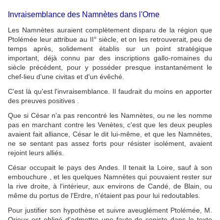
Invraisemblance des Namnètes dans l'Orne
Les Namnètes auraient complètement disparu de la région que
Ptolémée leur attribue au II° siècle, et on les retrouverait, peu de
temps après, solidement établis sur un point stratégique
important, déjà connu par des inscriptions gallo-romaines du
siècle précédent, pour y posséder presque instantanément le
chef-lieu d'une civitas et d'un évêché.
C'est là qu'est l'invraisemblance. Il faudrait du moins en apporter
des preuves positives .
Que si César n'a pas rencontré les Namnètes, ou ne les nomme
pas en marchant contre les Venètes, c'est que les deux peuples
avaient fait alliance, César le dit lui-même, et que les Namnètes,
ne se sentant pas assez forts pour résister isolément, avaient
rejoint leurs alliés.
César occupait le pays des Andes. Il tenait la Loire, sauf à son
embouchure , et les quelques Namnètes qui pouvaient rester sur
la rive droite, à l'intérieur, aux environs de Candé, de Blain, ou
même du portus de l'Erdre, n'étaient pas pour lui redoutables.
Pour justifier son hypothèse et suivre aveuglément Ptolémée, M.
Orieux est obligé d'admettre une faute de copiste dans le texte