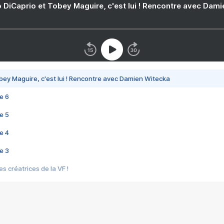
 DiCaprio et Tobey Maguire, c'est lui ! Rencontre avec Dam
bey Maguire, c'est lui ! Rencontre avec Damien Witecka
e 6
e 5
e 4
e 3
s créatrices de la VF !
e 2
e 1
e Mektoub My Love arrive enfin ! Rencontre avec Shaïn Boumedine et Sal