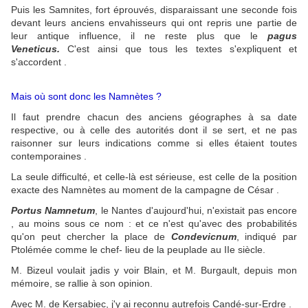
Puis les Samnites, fort éprouvés, disparaissant une seconde fois
devant leurs anciens envahisseurs qui ont repris une partie de
leur antique influence, il ne reste plus que le
pagus
Veneticus.
C'est ainsi que
tous les textes s'expliquent et
s'accordent .
Mais où sont donc les Namnètes ?
Il faut prendre chacun des anciens géographes à sa date
respective, ou à celle des autorités dont il se sert, et ne pas
raisonner sur leurs indications comme si elles étaient toutes
contemporaines .
La seule difficulté, et celle-là est sérieuse, est celle de la position
exacte des Namnètes au moment de la campagne de César .
Portus Namnetum
, le Nantes d'aujourd'hui, n'existait pas encore
, au moins sous ce nom : et ce n'est qu'avec des probabilités
qu'on peut chercher la place de
Condevicnum
, indiqué par
Ptolémée comme le chef- lieu de la peuplade au IIe siècle.
M. Bizeul voulait jadis y voir Blain, et M. Burgault, depuis mon
mémoire, se rallie à son opinion.
Avec M. de Kersabiec, j'y ai reconnu autrefois Candé-sur-Erdre .