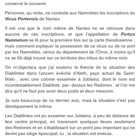
conservé le souvenir.
Personne, au reste, ne conteste aux Namnètes les inscriptions du
Vicus Portensis
de Nantes.
Il est vrai que le nom même de Nantes ne se retrouve dans
aucune de ces inscriptions, et que l'appellation de
Portus
Namnetum
se lit pour la première fois sur la carte théodosienne ;
mais comment expliquer la possession de ce vicus ou de ce port
par les Namnètes, venus du département de l'Orne, à moins qu'il
ne se fût déjà trouvé sur ce territoire des tribus du même nom.
On m'objectera que j'ai soutenu la théorie de la situation des
Diablintes dans l'ancien évêché d'Aleth, pays actuel de Saint-
Malo , avec une colonie essaimée à Jublains, dont le nom est
incontestablement Diablinte, par- dessus les Redones , et l'on me
dira qu'il ne faut pas avoir deux poids et deux mesures.
Je suis beaucoup de ce dernier avis, mais la situation n'est pas
identiquement la même.
Les Diablintes ont pu essaimer sur Jublains, à peu de distance de
leur centre principal, en traversant quelques lieues seulement
des Redones et en s'établissant sur un point peu important qui ne
devint pas siège épiscopal; ici , la situation est inverse.