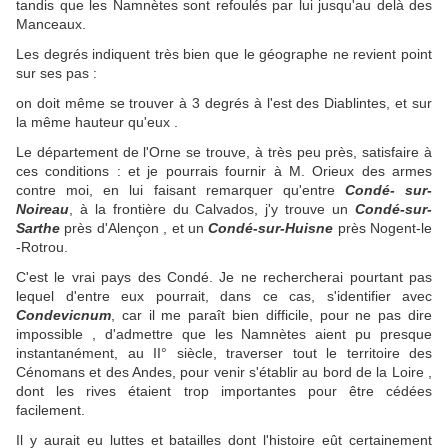
tandis que les Namnètes sont refoulés par lui jusqu'au delà des
Manceaux.
Les degrés indiquent très bien que le géographe ne revient point
sur ses pas :
on doit même se trouver à 3 degrés à l'est des Diablintes, et sur
la même hauteur qu'eux .
Le département de l'Orne se trouve, à très peu près, satisfaire à
ces conditions : et je pourrais fournir à M. Orieux des armes
contre moi, en lui faisant remarquer qu'entre
Condé- sur-
Noireau
, à la frontière du Calvados, j'y trouve un
Condé-sur-
Sarthe
près d'Alençon , et un
Condé-sur-Huisne
près Nogent-le
-Rotrou.
C'est le vrai pays des Condé. Je ne rechercherai pourtant pas
lequel d'entre eux pourrait, dans ce cas, s'identifier avec
Condevicnum
, car il me paraît bien difficile, pour ne pas dire
impossible , d'admettre que les Namnètes aient pu presque
instantanément, au II° siècle, traverser tout le territoire des
Cénomans et des Andes, pour venir s'établir au bord de la Loire ,
dont les rives étaient trop importantes pour être cédées
facilement.
Il y aurait eu luttes et batailles dont l'histoire eût certainement