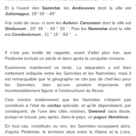
Et à l'ouest des
Samnitæ
, les
Andecaves
dont la ville est
Juliomagus
, 18° 50' - 49°.
A la suite de ceux- ci sont les
Aulerci- Cenomani
dont la ville est
Vindunum
, 20° 45 ' - 49 ° 20 ' ; Puis les
Namnetæ
dont la ville
est
Condevicnum
, 21 ° 15 ' -50 ° . »
Il n'est pas inutile de rappeler, avant d'aller plus loin, que
Ptolémée écrivait un siècle et demi après la conquête romaine .
Examinons maintenant ce texte. La séparation y est bien
nettement indiquée entre les Samnites et les Namnètes; mais il
est remarquable que le géographe ne cite pas de chef-lieu pour
les Samnites, bien qu'une position importante dût
incontestablement figurer à l'embouchure du fleuve.
Cela montre évidemment que les Samnites n'étaient pas
constitués à l'état de
civitas
spéciale, et qu'ils dépendaient, par
conséquent, de l'une des cités voisines,
Gwened
sans doute,
puisqu'on trouve, peu après, dans le pays, un
pagus Veneticus
.
En tout cas, constitués ou non, les Samnites occupaient alors,
d'après Ptolémée, le territoire situé entre la Vilaine et la Loire,