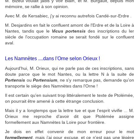
M. Bizeul voulait jadis y voir Blain, et M. Burgault, depuis mon
mémoire, se rallie à son opinion.
Avec M. de Kersabiec, j'y ai reconnu autrefois Candé-sur-Erdre .
M. Desjardins en fait le confluent amont de l'Erdre et de la Loire à
Nantes, tandis que le
Vicus portensis
des inscriptions du Ier
siècle de l'occupation romaine se serait fondé sur le confluent
aval.
Les Namnètes ....dans l'Orne selon Orieux !
Aujourd'hui, M. Orieux, qui ne parle pas de ces inscriptions, sans
doute parce que le mot Nantes, ou la lettre N à la suite de
Portensis
ou
Portensium
, ne s'y remarque pas, demande qu'on
transporte le siège des Namnètes dans l'Orne !
Il est certain qu'en suivant trop littéralement le texte de Ptolémée,
on pourrait être amené à cette étrange conclusion.
Mais il y a longtemps que la lettre tue et que l'esprit vivifie ... M.
Orieux me reproche d'avoir dit que Ptolémée assigne
formellement aux Namnètes la Loire pour frontière.
Je dois en effet convenir de mon erreur pour le mot
formellement
, mais j'ai pour excuse, et ce n'est pas une légère