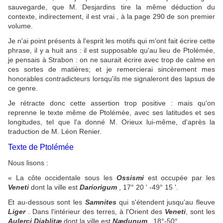
sauvegarde, que M. Desjardins tire la même déduction du
contexte, indirectement, il est vrai , à la page 290 de son premier
volume.
Je n'ai point présents à l'esprit les motifs qui m'ont fait écrire cette
phrase, il y a huit ans : il est supposable qu'au lieu de Ptolémée,
je pensais à Strabon : on ne saurait écrire avec trop de calme en
ces sortes de matières; et je remercierai sincèrement mes
honorables contradicteurs lorsqu'ils me signaleront des lapsus de
ce genre.
Je rétracte donc cette assertion trop positive : mais qu'on
reprenne le texte même de Ptolémée, avec ses latitudes et ses
longitudes, tel que l'a donné M. Orieux lui-même, d'après la
traduction de M. Léon Renier.
Texte de Ptolémée
Nous lisons :
« La côte occidentale sous les
Ossismi
est occupée par les
Veneti
dont la ville est
Dariorigum
, 17° 20 ' -49° 15 '.
Et au-dessous sont les
Samnites
qui s'étendent jusqu'au fleuve
Liger
. Dans l'intérieur des terres, à l'Orient des
Veneti
, sont les
Aulerci Diablitæ
dont la ville est
Nædunum
, 18°-50° ...