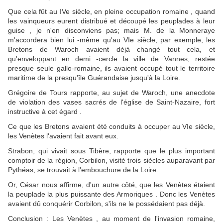
Que cela fût au IVe siècle, en pleine occupation romaine , quand
les vainqueurs eurent distribué et découpé les peuplades à leur
guise , je n'en disconviens pas; mais M. de la Monneraye
m'accordera bien lui -même qu'au VIe siècle, par exemple, les
Bretons de Waroch avaient déjà changé tout cela, et
qu'enveloppant en demi -cercle la ville de Vannes, restée
presque seule gallo-romaine, ils avaient occupé tout le territoire
maritime de la presqu'île Guérandaise jusqu'à la Loire.
Grégoire de Tours rapporte, au sujet de Waroch, une anecdote
de violation des vases sacrés de l'église de Saint-Nazaire, fort
instructive à cet égard .
Ce que les Bretons avaient été conduits à occuper au VIe siècle,
les Venètes l'avaient fait avant eux.
Strabon, qui vivait sous Tibère, rapporte que le plus important
comptoir de la région, Corbilon, visité trois siècles auparavant par
Pythéas, se trouvait à l'embouchure de la Loire.
Or, César nous affirme, d'un autre côté, que les Venètes étaient
la peuplade la plus puissante des Armoriques . Donc les Venètes
avaient dû conquérir Corbilon, s'ils ne le possédaient pas déjà.
Conclusion : Les Venètes , au moment de l'invasion romaine,