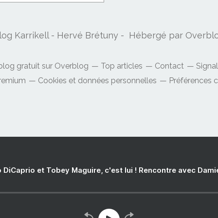
log Karrikell - Hervé Brétuny - Hébergé par
Overbl
blog gratuit sur Overblog
Top articles
Contact
Signa
Premium
Cookies et données personnelles
Préférences 
 DiCaprio et Tobey Maguire, c'est lui ! Rencontre avec Dam