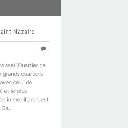
aint-Nazaire
…
roisse) (Quartier de
 grands quartiers
 avec celui de
) et le plus
e immobilière il est
Sa...