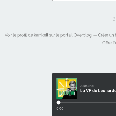
B
Voir le profil de
karrikell
sur le portail Overblog
Créer un 
Offre 
AlloCiné
La VF de Leonardo
0:00