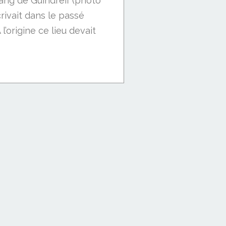
tang de Guindreff (photo
écrivait dans le passé
l’origine ce lieu devait