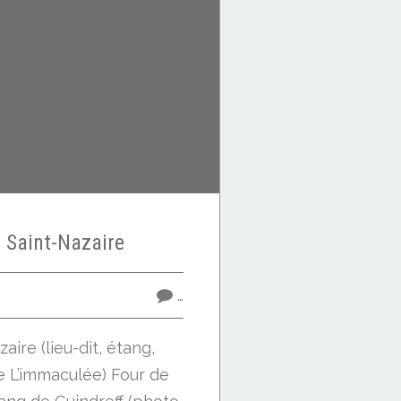
 Saint-Nazaire
…
ire (lieu-dit, étang,
de L’immaculée) Four de