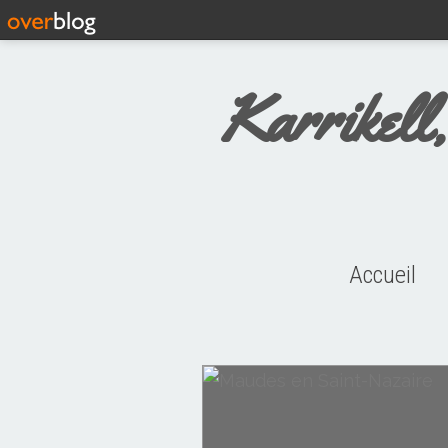
Karrikell,
Accueil
Toponymie bretonne de Saint-Nazair