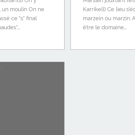
habitants) On y
Marsain jouxtant l’é
r, un moulin On ne
Karrikell) Ce lieu s’
sé ce "s" final
marzein ou marzin. A 
audes"...
être le domaine...