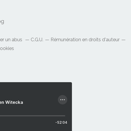
og
ler un abus
C.G.U.
Rémunération en droits d'auteur
cookies
ien Witecka
-52:04