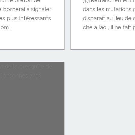
sur le breton de
3.3.Retranchement 
 bornerai à signaler
dans les mutations 
es plus intéressants
disparaît au lieu de 
om...
che a lao , il ne fait 