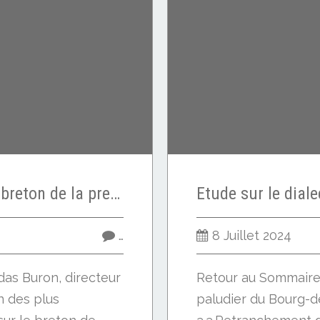
Etude sur le dialecte breton de la presqu'île de Batz - 1883 - Emile Ernault - Grammaire 9/13
…
8 Juillet 2024
as Buron, directeur
Retour au Sommaire 
n des plus
paludier du Bourg-d