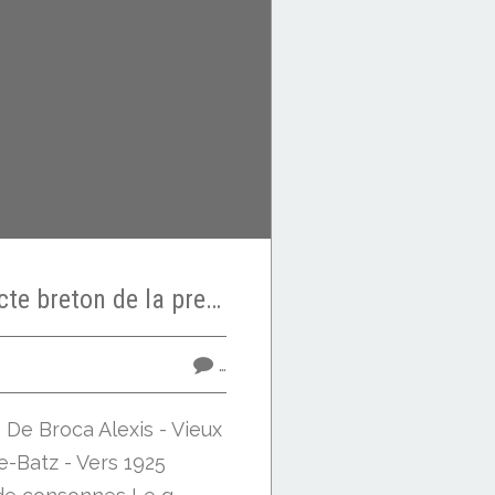
Etude sur le dialecte breton de la presqu'île de Batz - 1883 - Emile Ernault - Consonnes 8/13
…
De Broca Alexis - Vieux
e-Batz - Vers 1925