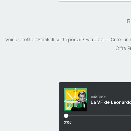
B
Voir le profil de
karrikell
sur le portail Overblog
Créer un 
Offre 
AlloCiné
La VF de Leonardo
0:00