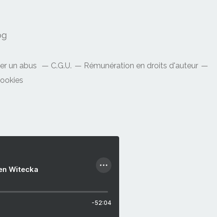
og
ler un abus
C.G.U.
Rémunération en droits d'auteur
cookies
ien Witecka
-52:04