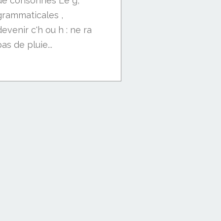
de consonnes Le g,
grammaticales ,
devenir c'h ou h : ne ra
pas de pluie...