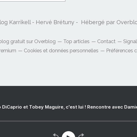
log Karrikell - Hervé Brétuny - Hébergé par
Overbl
blog gratuit sur Overblog
Top articles
Contact
Signa
Premium
Cookies et données personnelles
Préférences 
 DiCaprio et Tobey Maguire, c'est lui ! Rencontre avec Dam