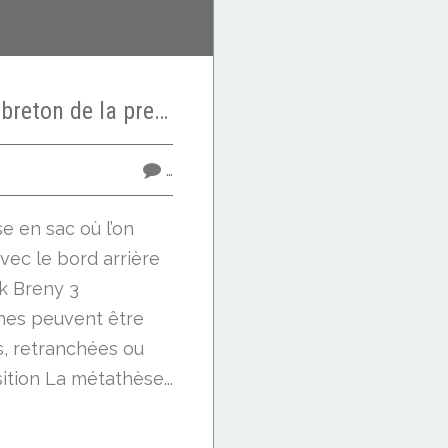
Etude sur le dialecte breton de la presqu'île de Batz - 1883 - Emile Ernault - Consonnes 7/13
…
e en sac où l’on
vec le bord arrière
ck Breny 3
es peuvent être
s, retranchées ou
sition La métathèse...