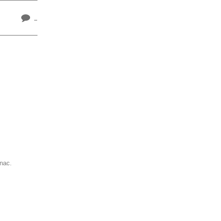
…
nac.