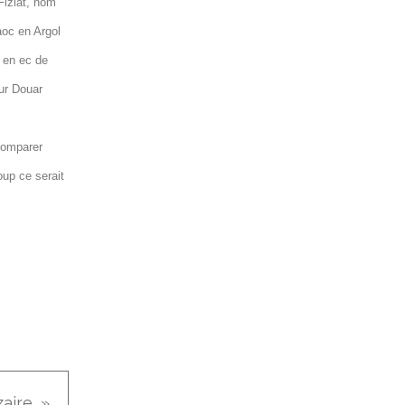
Fiziat, nom
aoc en Argol
é en ec de
our Douar
 comparer
oup ce serait
aire