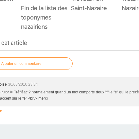
Fin de la liste des
Saint-Nazaire
Nazair
toponymes
nazairiens
et article
Ajouter un commentaire
oise
30/03/2016 23:34
ir,<br /> Tréfféac ? normalement quand un mot comporte deux "f" le "e" qui le préc
accent sur le "e" <br /> merci
re