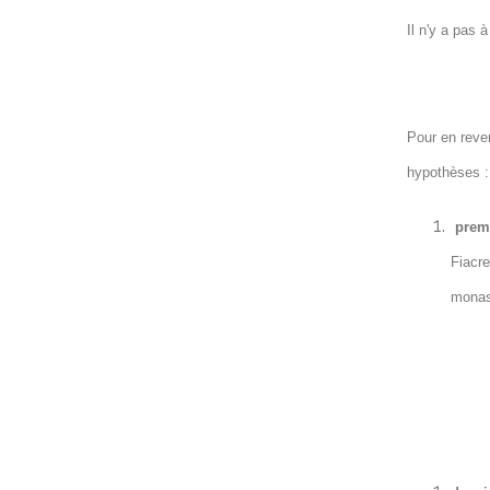
Il n'y a pas 
Pour en reve
hypothèses :
premi
Fiacr
monast