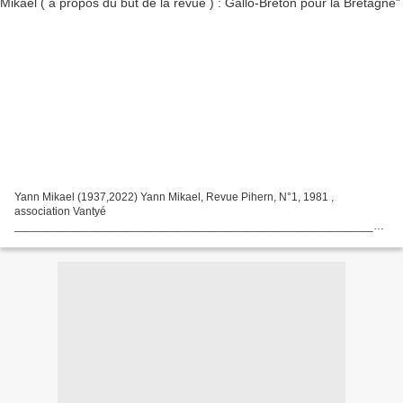
Yann Mikael (1937,2022) Yann Mikael, Revue Pihern, N°1, 1981 ,
association Vantyé
___________________________________________________________
________________ Traduction en français en dessous .
___________________________________________________________
________________...