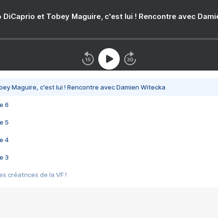
 DiCaprio et Tobey Maguire, c'est lui ! Rencontre avec Dam
bey Maguire, c'est lui ! Rencontre avec Damien Witecka
e 6
e 5
e 4
e 3
s créatrices de la VF !
e 2
e 1