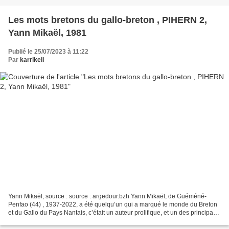
Les mots bretons du gallo-breton , PIHERN 2,
Yann Mikaël, 1981
Publié le 25/07/2023 à 11:22
Par
karrikell
Yann Mikaël, source : source : argedour.bzh Yann Mikaël, de Guéméné-
Penfao (44) , 1937-2022, a été quelqu’un qui a marqué le monde du Breton
et du Gallo du Pays Nantais, c’était un auteur prolifique, et un des principaux
contributeurs de cette revue Pihern,...